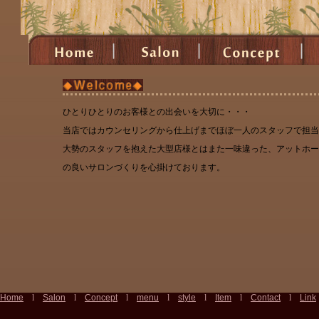
ひとりひとりのお客様との出会いを大切に・・・
当店ではカウンセリングから仕上げまでほぼ一人のスタッフで担当
大勢のスタッフを抱えた大型店様とはまた一味違った、アットホー
の良いサロンづくりを心掛けております。
Home
l
Salon
l
Concept
l
menu
l
style
l
Item
l
Contact
l
Link